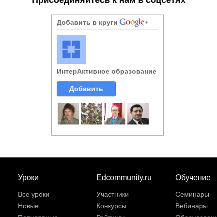
Добавить в круги
ИнтерАктивное образование
Добавить
Уроки
Edcommunity.ru
Обучение
Все уроки
Участники
Семинары
Новые
Конкурсы
Вебинары