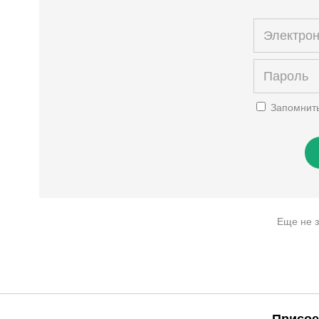
Запомнит
Еще не 
Присое