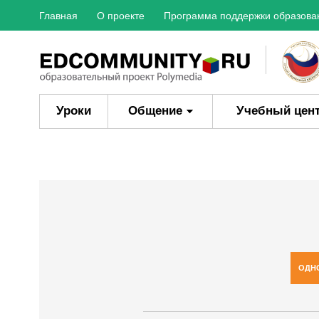
Главная
О проекте
Программа поддержки образова
Уроки
Общение
Учебный цен
ОДН