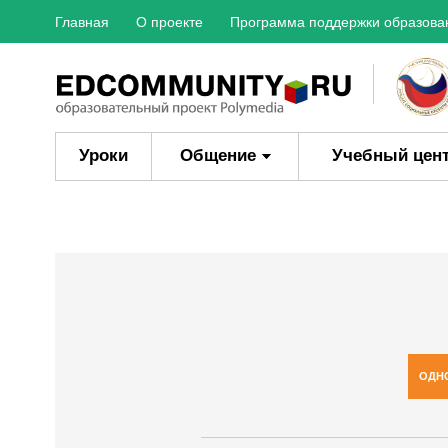
Главная
О проекте
Программа поддержки образова
Уроки
Общение
Учебный цен
ОДН