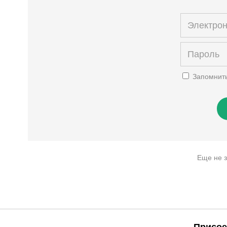
Запомнит
Еще не 
Присое