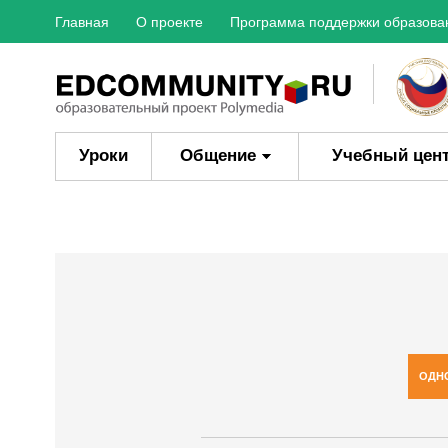
Главная
О проекте
Программа поддержки образова
Уроки
Общение
Учебный цен
ОДН