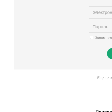
Запомнит
Еще не 
Присое