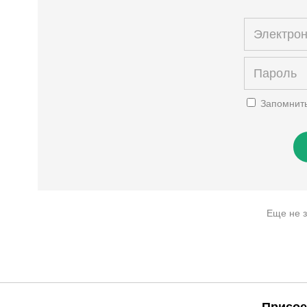
Запомнит
Еще не 
Присое