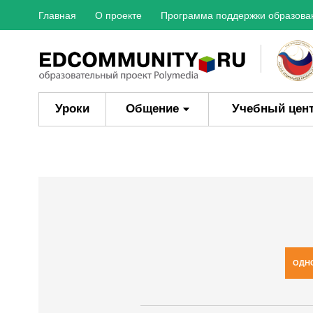
Главная
О проекте
Программа поддержки образова
Уроки
Общение
Учебный цен
ОДН