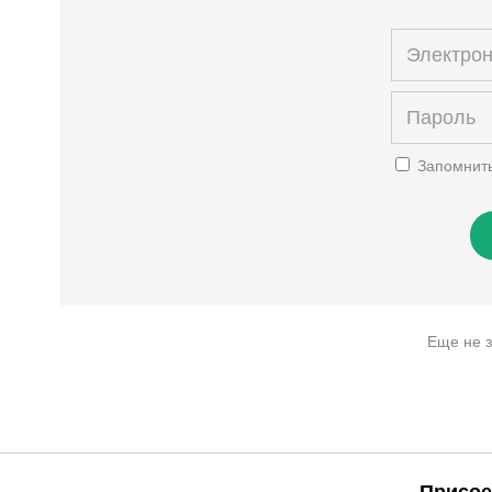
Запомнит
Еще не 
Присое