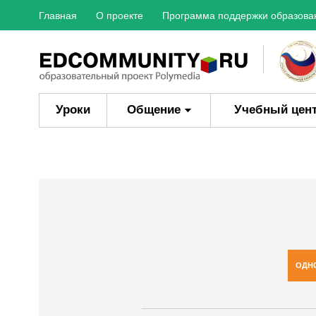
Главная
О проекте
Программа поддержки образова
Уроки
Общение
Учебный цен
ОДН