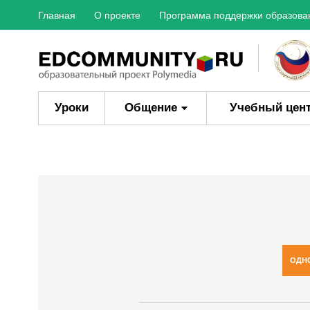
Главная
О проекте
Программа поддержки образова
Уроки
Общение
Учебный цен
ОДН