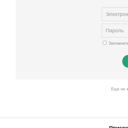
Запомнит
Еще не 
Присое