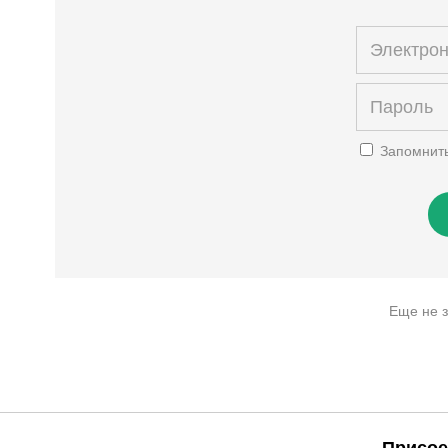
Запомнит
Еще не 
Присое