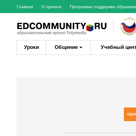
Главная
О проекте
Программа поддержки образова
Уроки
Общение
Учебный цен
ОДН