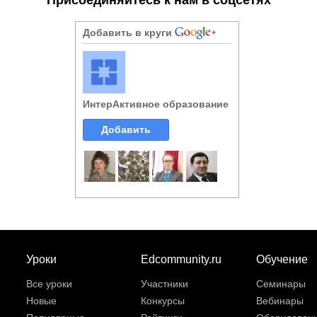
Добавить в круги
ИнтерАктивное образование
Добавить
Уроки
Edcommunity.ru
Обучение
Все уроки
Участники
Семинары
Новые
Конкурсы
Вебинары