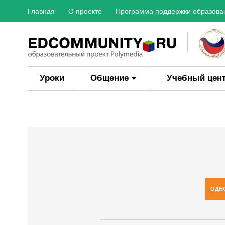
Главная
О проекте
Программа поддержки образова
Уроки
Общение
Учебный цен
ОДН