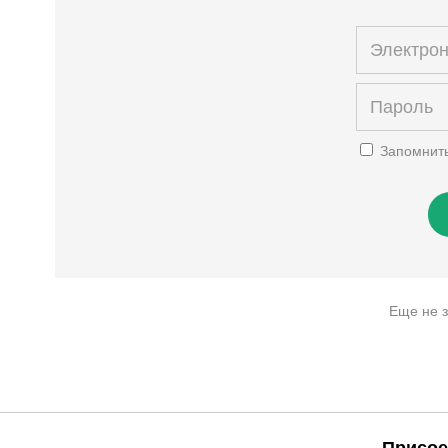
Запомнит
Еще не 
Присое