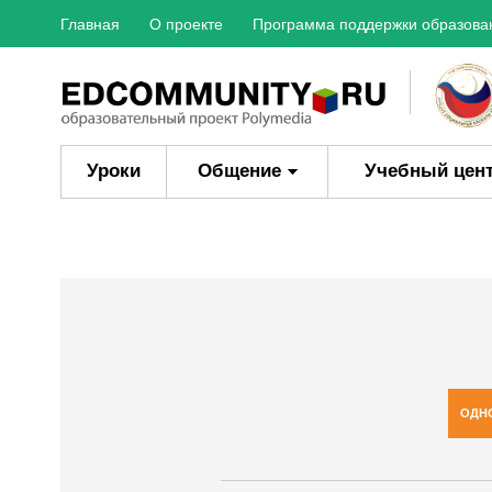
Главная
О проекте
Программа поддержки образова
Уроки
Общение
Учебный цен
ОДН