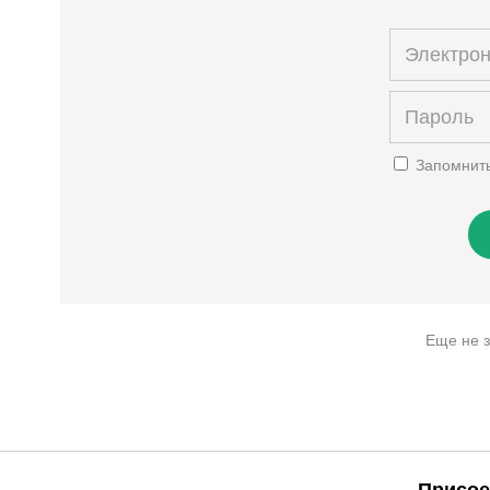
Запомнит
Еще не 
Присое