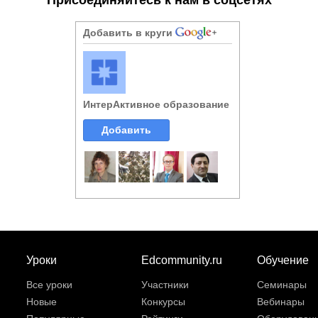
Добавить в круги
ИнтерАктивное образование
Добавить
Уроки
Edcommunity.ru
Обучение
Все уроки
Участники
Семинары
Новые
Конкурсы
Вебинары