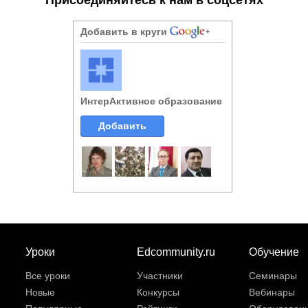
Добавить в круги
ИнтерАктивное образование
Добавить
Уроки
Edcommunity.ru
Обучение
Все уроки
Участники
Семинары
Новые
Конкурсы
Вебинары