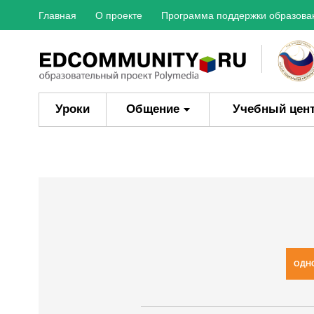
Главная
О проекте
Программа поддержки образова
Уроки
Общение
Учебный цен
ОДН