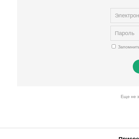
Запомнит
Еще не 
Присое