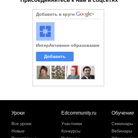
Добавить в круги
ИнтерАктивное образование
Добавить
Уроки
Edcommunity.ru
Обучение
Все уроки
Участники
Семинары
Новые
Конкурсы
Вебинары