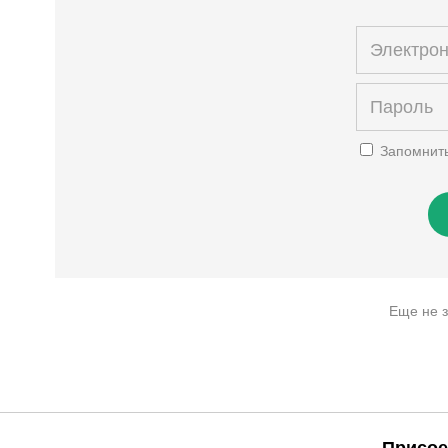
Запомнит
Еще не 
Присое