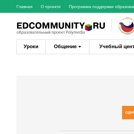
Главная
О проекте
Программа поддержки образова
Уроки
Общение
Учебный цен
ОДН