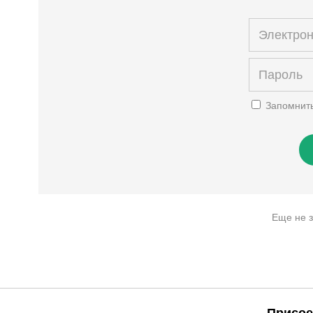
Запомнит
Еще не 
Присое