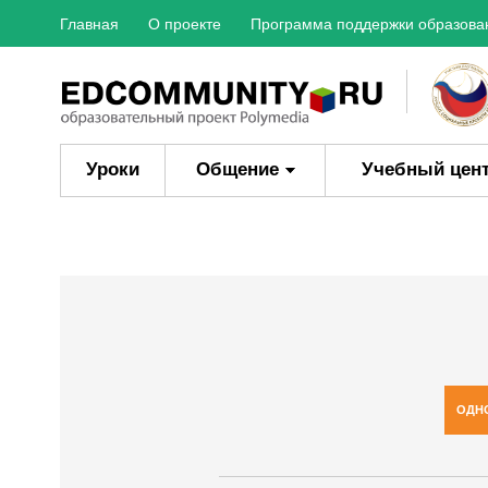
Главная
О проекте
Программа поддержки образова
Уроки
Общение
Учебный цен
ОДН